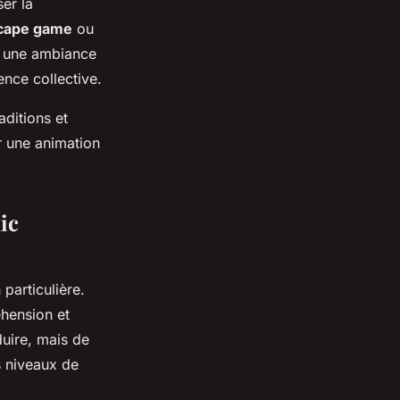
ser la
cape game
ou
s, une ambiance
ence collective.
aditions et
r une animation
ic
particulière.
éhension et
aduire, mais de
s niveaux de