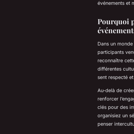
événements et m
Pourquoi p
événement
Dans un monde t
participants ven
reconnaître cett
différentes cult
sent respecté et
Au-delà de crée
renforcer l’engag
clés pour des i
organisiez un s
penser intercult