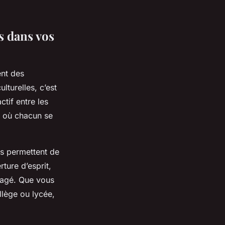
s dans vos
nt des
lturelles, c’est
tif entre les
f où chacun se
ns permettent de
rture d’esprit,
rtagé. Que vous
llège ou lycée,