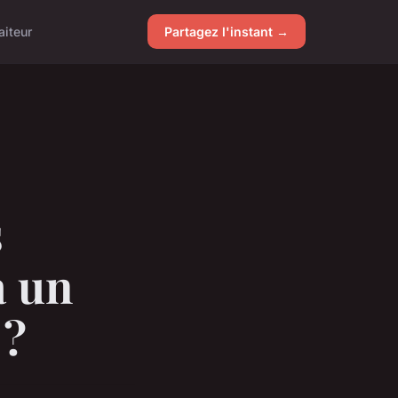
aiteur
Partagez l'instant →
s
à un
 ?