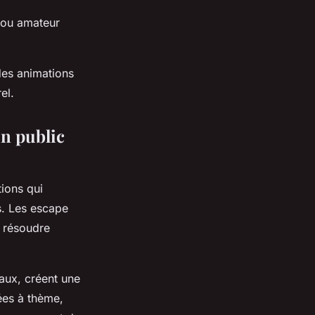
l ou amateur
des animations
el.
un public
tions qui
es. Les escape
à résoudre
aux, créent une
ées à thème,