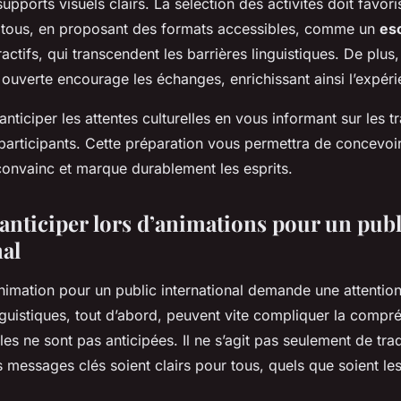
upports visuels clairs. La sélection des activités doit favori
e tous, en proposant des formats accessibles, comme un
es
eractifs, qui transcendent les barrières linguistiques. De plu
ouverte encourage les échanges, enrichissant ainsi l’expéri
anticiper les attentes culturelles en vous informant sur les tr
 participants. Cette préparation vous permettra de concevoi
convainc et marque durablement les esprits.
 anticiper lors d’animations pour un publ
nal
imation pour un public international demande une attention 
nguistiques, tout d’abord, peuvent vite compliquer la compr
elles ne sont pas anticipées. Il ne s’agit pas seulement de tr
s messages clés soient clairs pour tous, quels que soient le