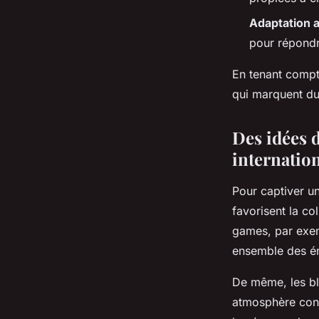
Adaptation 
pour répondr
En tenant compt
qui marquent dur
Des idées 
internatio
Pour captiver un
favorisent la col
games, par exemp
ensemble des én
De même, les bl
atmosphère conv