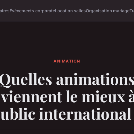
aires
Événements corporate
Location salles
Organisation mariage
Tr
ANIMATION
Quelles animation
viennent le mieux 
ublic international