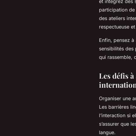
et intégrez des s
participation d
des ateliers int
respectueuse et 
Enfin, pensez à 
sensibilités des
qui rassemble, 
Les défis à
internatio
Organiser une an
Les barrières li
l’interaction si 
s’assurer que le
langue.