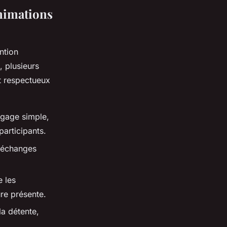
animations
ntion
, plusieurs
et respectueux
angage simple,
participants.
s échanges
e les
ure présente.
la détente,