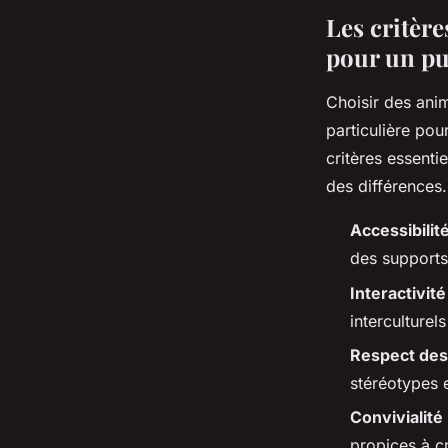
Les critèr
pour un pu
Choisir des ani
particulière pou
critères essenti
des différences.
Accessibilité
des supports 
Interactivité
interculturel
Respect des 
stéréotypes e
Convivialité
propices à cr