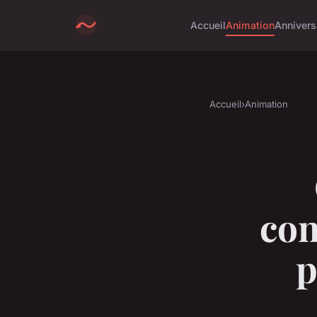
Accueil
Animation
Annivers
Accueil
›
Animation
con
p